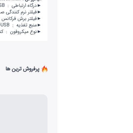
►درگاه ارتباطی : USB
►فیلتر نرم کنندگی صد
►فیلتر برش فرکانس ه
►منبع تغذیه : 5V-USB
►نوع میکروفون : کند
پرفروش ترین ها