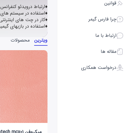
قوانین
♦ارتباط درویدئو کنفرانس 
♦استفاده در سیستم های
چرا فارس گیمر
♦کار در چت های اینترنتی
♦استفاده در بازیهای گیمی
ارتباط با ما
ویترین
محصولات
مقاله ها
درخواست همکاری
میکروفن fantech mcx01