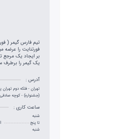
بر ایجاد یک مرجع تخ
یک گیمر را برطرف س
آدرس :
تهران - فلکه دوم تهران پ
(جشنواره) - کوچه صادقی - پلاک 2
ساعت کاری :
شنبه
از 
تا پنج
شنبه