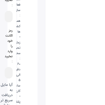
فعال
:
سازی
:
همه
کشور
رمز
ها
اکانت
-
خود
زمان
را
تحویل
وارد
محصول
نمایید
:
:
60
دقیقه
الی
5
آیا مایل
ساعت
به
کاری
دریافت
-
سریع تر
پلتفورم