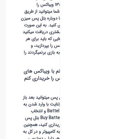
شما بیش از 1300 ویباکس را
برمیگرداند که شما میتوانید از طریق
این ویباکس ها دوباره بتل پس سیزن
بعد را خریداری کنید. به این صورت
هم ویباکس بیشتری دریافت میکنید
و هم اسکین هایی که باید برای هر
کدام 800 ویباکس را بپردازید، و
همچنین دیگر به بازی برنمیگردند را
دریافت کنید.
چگونه میتوانم با ویباکس های
خودم بتل پس را خریداری کنم
؟
برای خرید بتل پس میتوانید بعد باز
کردن بازی فورتنایت با وارد شدن به
سربرگ Battel Pass و انتخاب
گزینه Buy Battel Pass بتل پس
مورد نظر را خریداری کنید، همچنین
در صورتی که به کامپیوتر و در کل به
اکانت خود به هر دلیلی دسترسی