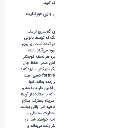
بازیکنان را حذف کنید.
starter pack
داستان اصلی بازی فورتنایت
چیست؟
بازیکن بوسیله‌ی گلایدری از یک
اتوبوس آبی رنگ که توسط بالونی
بزرگ به پرواز در آمده است٬ بر روی
جزیره‌ای امن فرود می‌آیند. البته
بخش امن جزیره هر لحظه کوچکتر
می‌شود و بازیکنان ضمن حفظ جان
خود٬ باید با دیگر بازیکنان مبارزه کنند.
برنده‌ی بازی fortnite کسی است
که بتواند تا اخر زنده بماند. تنها
چیزهایی که در اختیار دارند نقشه و
یک کلنگ است که با استفاده از آن‌ها
باید برای خود سرپناه بسازند، سلاح
پیدا کنند و در ناحیه امن باقی بمانند.
در این روند با خطرات محیطی و
حملات رقبا مواجه خواهند شد. در
پایان تنها یک نفر زنده می‌ماند و