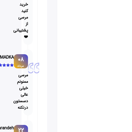
خرید
کنید
مرسی
از
پشتیبانی
❤️
AHMADKA
08
مرداد
مرسی
ممنونم
خیلی
عالی
دسستون
درنکنه
Parandeh
22