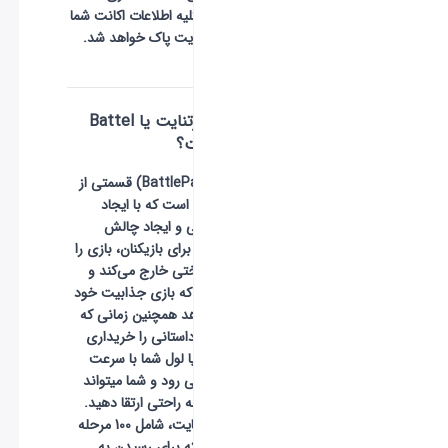
پس از خرید کلیه اطلاعات اکانت شما
از دیتابیس سایت پاک خواهد شد.
بتل پس فورتنایت یا
Battel
Pass
چیست؟
بتل پس (BattlePass) قسمتی از
بازی فورتنایت است که با ایجاد
روندی داستانی و ایجاد چالش
(Challenge) برای بازیکنان، بازی را
از حالت یکنواختی خارج می‌کند و
باعث می‌شود که بازی جذابیت خود
را از دست ندهد همچنین زمانی که
شما این روند داستانی را خریداری
میکنید سطح یا لول شما با سرعت
بیشتری بالا می رود و شما میتواند
سطح خود را به راحتی ارتقا دهید.
بتل پس فورتنایت، شامل 100 مرحله
یا Tier است که برای رسیدن به