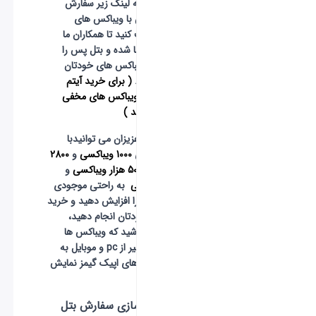
با وارد شدن به لینک زیر سفارش
خرید بتل پس با ویباکس های
خودتان را ثبت کنید تا همکاران ما
وارد اکانت شما شده و بتل پس را
برای شما با ویباکس های خودتان
خریداری کنند.
( برای خرید آیتم
درون بازی با ویباکس های مخفی
اینجا کلیک کنید )
همچنین شما عزیزان می توانیدبا
خرید پک های
1000 ویباکسی
و
2800
ویباکسی
و
5000 هزار ویباکسی
و
13500 ویباکسی
به راحتی موجودی
ویباکس خود را افزایش دهید و خرید
بتل پس را خودتان انجام دهید،
توجه داشته باشید که ویباکس ها
برای پلتفورم غیر از pc و موبایل به
دلیل سیاست های اپیک گیمز نمایش
داده نمیشود.
زمان فعال سازی سفارش بتل