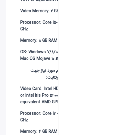
Video Memory:
2 GB VRAM
Processor:
Core i5-7300U 3.5
GHz
Memory:
8 GB RAM
OS:
Windows 7/8/10 64-bit or
Mac OS Mojave 10.14.6
حداقل سیستم مورد نیاز جهت
اجرای بازی فورتنایت:
Video Card:
Intel HD 4000 on PC
or Intel Iris Pro 5200 or
equivalent AMD GPU on Mac
Processor:
Core i3-3225 3.3
GHz
Memory:
4 GB RAM