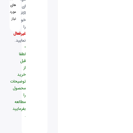
های
ای
مورد
اکانت
نیاز
خود
را
غیرفعال
نمایید.
-
لطفا
قبل
از
خرید
توضیحات
محصول
را
مطالعه
بفرمایید
.