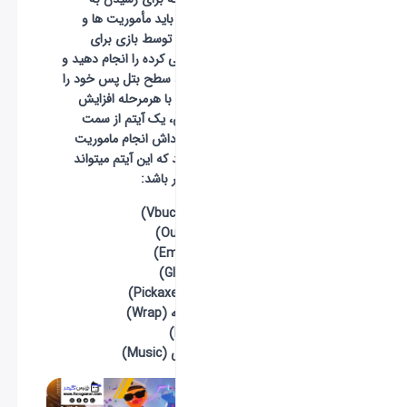
مرحله 100 آن، باید مأموریت ها و
چلنج هایی که توسط بازی برای
بازیکنان طراحی کرده را انجام دهید و
با افزایش XP، سطح بتل پس خود را
افزایش دهید. با هرمرحله افزایش
سطح بتل پس، یک آیتم از سمت
بازی بعنوان پاداش انجام ماموریت
دریافت میکنید که این آیتم میتواند
شامل موارد زیر باشد:
-
ویباکس (Vbucks)
-
اسکین (Outfit)
-
ایموت (Emote)
-
گلایدر (Glider)
-
پیک اکس (Pickaxe)
-
اسکین اسلحه (Wrap)
-
بنر (Banner)
-
موسیقی لابی (Music)