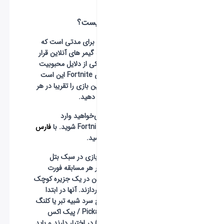
است.
فورتنایت چیست؟
بازی فورتنایت برای مدتی است که
در کانون توجه گیمر های آنلاین قرار
گرفته است. یکی از دلایل محبوبیت
فوق‌العاده‌ بازی Fortnite این است
که می‌توانید این بازی را تقریبا در هر
پلتفرمی انجام دهید.
اگر شما هم می‌خواهید وارد
دنیای
بازی Fortnite
شوید. با
فارس
گیمر
همراه باشید.
فورتنایت یک بازی در سبک بتل
رویال است؛ در هر مسابقه فورت
نایت 100 بازیکن در یک جزیره کوچک
به رقابت می‌پردازند. آنها در ابتدا
فقط یک سلاح سرد شبیه تبر یا کلنگ
(که به آن Pickaxe / پیک اکس
گفته می شود) در اختیار دارند و باید