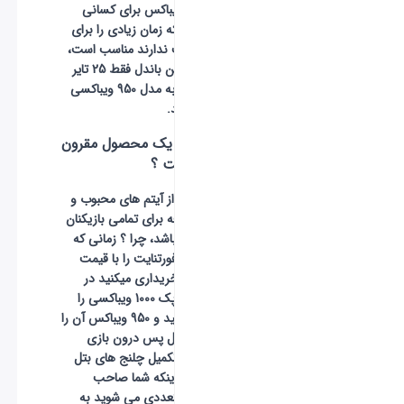
قیمت 2800 ویباکس برای کسانی
مناسب است که زمان زیادی را برای
ارتقا لول اکانت ندارند مناسب است،
شما با خرید این باندل فقط 25 تایر
بیشتر نسبت به مدل 950 ویباکسی
دریافت میکنید.
آیا بتل پس یک محصول مقرون
به صرفه است ؟
بتل پس یکی از آیتم های محبوب و
مقرون به صرفه برای تمامی بازیکنان
فورتنایت می باشد، چرا ؟ زمانی که
شما بتل پس فورتنایت را با قیمت
950 ویباکس خریداری میکنید در
واقع شما یک پک 1000 ویباکسی را
خریداری میکنید و 950 ویباکس آن را
صرف خرید بتل پس درون بازی
میکنید، اما با تکمیل چلنج های بتل
پس علاوه بر اینکه شما صاحب
اسکین های متعددی می شوید به