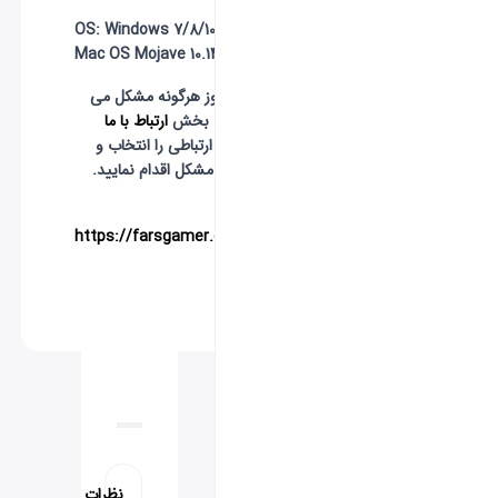
OS:
Windows 7/8/10 64-bit or
Mac OS Mojave 10.14.6
- در صورت بروز هرگونه مشکل می
توانید از طریق بخش
ارتباط با ما
آسان ترین راه ارتباطی را انتخاب و
نسبت به حل مشکل اقدام نمایید.
منبع:
وبسایت
https://farsgamer.com
استارترپک
استارترپک
استارترپک
استارترپک
استارترپکstarter pack
نظرات