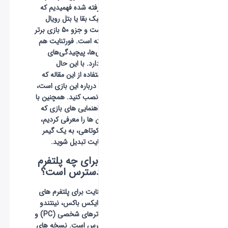
مجله پلازا برگرفته شده فهمیدیم که
این بازی در سبک بقا یا بتل رویال
ساخته شده است و جزو 50 بازی برتر
جهان قرار گرفته است.
فورتنایت
هم
مانند سایر بازی‌ها، پیچیدگی‌های
خاص خود را دارد. با این حال
می‌توانید با استفاده از این مقاله که
راهنمای کاملی درباره این بازی است،
آن را دانلود و نصب کنید. همچنین با
به کار بستن راهنمایی‌ های بازی که
در این مقاله آن‌ ها را معرفی کردیم،
در مدت زمان کوتاهی، به یک گیمر
حرفه‌ ای فورتنایت تبدیل شوید.
فورتنایت برای چه پلتفرم
هایی در دسترس است؟
هم اکنون فورتنایت برای پلتفرم های
پلی استیشن، ایکس باکس، نینتندو
سوییچ، کامپیوترهای شخصی (PC) و
موبایل در دسترس است. نسخه های