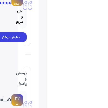
خرداد
عالی
و
سریع
نمایش بیشتر
پرسش
و
پاسخ
22
Mani__87
تیر