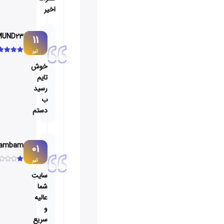
اخیر
RIMUND23
11
تیر
خوش
تایم
رسید
ب
دستم
Bambam
01
تیر
سایت
شما
عالیه
و
سریع