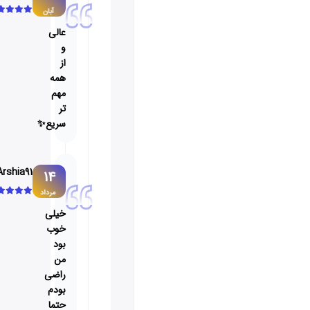
آبان
عالی
و
از
همه
مهم
تر
سریع✨
Arshia91
14
مرداد
خیلی
خوب
بود
من
راضی
بودم
حتما