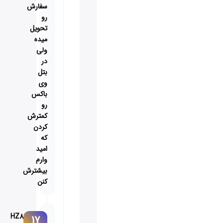
سفارش
رو
تحویل
میده
ولی
در
بتل
وی
باکس
رو
کمترش
کردن
که
امید
وارم
بیشترش
کنن
HZ8
17