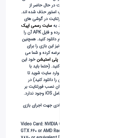
موبایل فورتنایت در حال حاضر از
گوگل پلی و اپ استور حذف شده اند.
برای نصب فورتنایت در گوشی های
اندرویدی، باید به
سایت رسمی اپیک
گیمز
مراجعه کرده و فایل APK آن را
به طور مستقیم دانلود کنید. همچنین
کمپانی
سونی
نیز این بازی را برای
پلی استیشن عرضه کرده و شما می
توانید از طریق
پلی استیشن
خود این
بازی را دانلود کنید. (حتما باید با
مرورگر موبایل وارد سایت شوید تا
بتوانید فایل آن را دانلود کنید) در
حال حاضر امکان نصب فورتنایت بر
روی سیستم عامل iOS وجود ندارد.
سیستم پیشنهادی جهت اجرای بازی
فورتنایت:
Video Card:
NVIDIA GeForce
GTX 660 or AMD Radeon HD
7870 or equivalent DX11 GPU